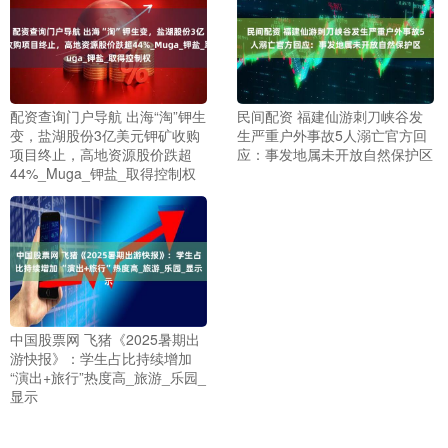
配资查询门户导航 出海“淘”钾生
民间配资 福建仙游刺刀峡谷发
变，盐湖股份3亿美元钾矿收购
生严重户外事故5人溺亡官方回
项目终止，高地资源股价跌超
应：事发地属未开放自然保护区
44%_Muga_钾盐_取得控制权
中国股票网 飞猪《2025暑期出
游快报》：学生占比持续增加
“演出+旅行”热度高_旅游_乐园_
显示