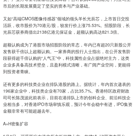
市后的长期发展奠定了坚实的资本与产业基础。
又如“高端CMOS图像传感器”领域的领头羊长光辰芯，上市首日交投
活跃，收市股价为70港元/股，较发行价上涨75.53%。招股阶段，长
光辰芯获券商借出2138亿港元保证金，超额认购高达821.3倍。
超额认购成为了港股市场招股阶段的常态，年内已有超20只新股公开
发售获千倍以上超额认购。一家券商的投行人士指出，在公开发售阶
段获得超千倍认购的“人气王”中，科技属性企业占据绝对主力，这类
企业多具备高技术壁垒，且盈利模式清晰，有广阔产业空间，更能得
到投资者青睐。
还有更多的科技类企业在排队港股的路上。据统计，年内首次递表的
196家企业中，科技类企业有70家，占比35.7%。香港特区政府财政
司司长陈茂波此前表示，目前在港排队上市的创科企业、前沿科技企
业相当多，对香港IPO市场审慎乐观，预计今年会稳中有进，IPO集资
金额非常有可能超越去年。
A+H密集扩容