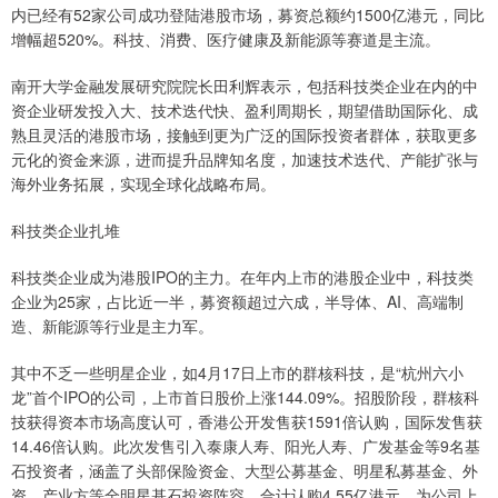
内已经有52家公司成功登陆港股市场，募资总额约1500亿港元，同比
增幅超520%。科技、消费、医疗健康及新能源等赛道是主流。
南开大学金融发展研究院院长田利辉表示，包括科技类企业在内的中
资企业研发投入大、技术迭代快、盈利周期长，期望借助国际化、成
熟且灵活的港股市场，接触到更为广泛的国际投资者群体，获取更多
元化的资金来源，进而提升品牌知名度，加速技术迭代、产能扩张与
海外业务拓展，实现全球化战略布局。
科技类企业扎堆
科技类企业成为港股IPO的主力。在年内上市的港股企业中，科技类
企业为25家，占比近一半，募资额超过六成，半导体、AI、高端制
造、新能源等行业是主力军。
其中不乏一些明星企业，如4月17日上市的群核科技，是“杭州六小
龙”首个IPO的公司，上市首日股价上涨144.09%。招股阶段，群核科
技获得资本市场高度认可，香港公开发售获1591倍认购，国际发售获
14.46倍认购。此次发售引入泰康人寿、阳光人寿、广发基金等9名基
石投资者，涵盖了头部保险资金、大型公募基金、明星私募基金、外
资、产业方等全明星基石投资阵容，合计认购4.55亿港元，为公司上