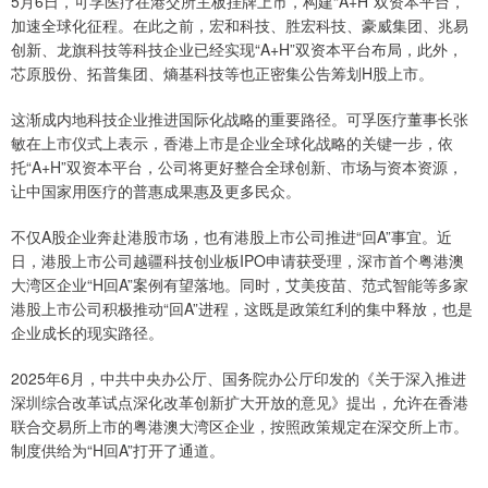
5月6日，可孚医疗在港交所主板挂牌上市，构建“A+H”双资本平台，
加速全球化征程。在此之前，宏和科技、胜宏科技、豪威集团、兆易
创新、龙旗科技等科技企业已经实现“A+H”双资本平台布局，此外，
芯原股份、拓普集团、熵基科技等也正密集公告筹划H股上市。
这渐成内地科技企业推进国际化战略的重要路径。可孚医疗董事长张
敏在上市仪式上表示，香港上市是企业全球化战略的关键一步，依
托“A+H”双资本平台，公司将更好整合全球创新、市场与资本资源，
让中国家用医疗的普惠成果惠及更多民众。
不仅A股企业奔赴港股市场，也有港股上市公司推进“回A”事宜。近
日，港股上市公司越疆科技创业板IPO申请获受理，深市首个粤港澳
大湾区企业“H回A”案例有望落地。同时，艾美疫苗、范式智能等多家
港股上市公司积极推动“回A”进程，这既是政策红利的集中释放，也是
企业成长的现实路径。
2025年6月，中共中央办公厅、国务院办公厅印发的《关于深入推进
深圳综合改革试点深化改革创新扩大开放的意见》提出，允许在香港
联合交易所上市的粤港澳大湾区企业，按照政策规定在深交所上市。
制度供给为“H回A”打开了通道。