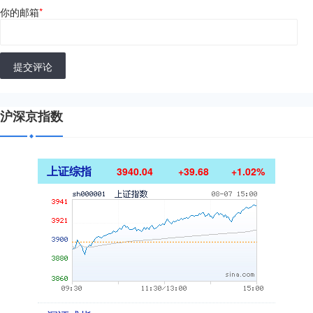
你的邮箱
*
提交评论
沪深京指数
上证综指
3940.04
+39.68
+1.02%