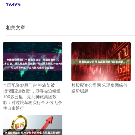
19.49%
相关文章
全国配资炒股门户 神农架被
炒股配资公司网 宏瑶集团缘何
指“圈国道收费”，游客被迫绕道
逆势崛起
100多公里，湖北神旅集团致
歉：对过境车辆实行全天候无条
件自由通行