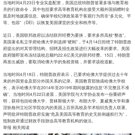
当地时间4月23日专业实盘配资，美国总统特朗普签署多项与教育相
关的行政命令，其中包括要求高等教育机构在接受大额外国捐赠时全
面及时地披露信息、确保学校纪律政策基于客观行为而非“多元化、平
等、包容”（DEI）以恢复美国课堂的安全和秩序等。
近日，美国联邦政府以冻结联邦经费为要挟，要求多所高校“整改”。
美国著名私立学府哈佛大学则选择“硬刚”，于4月14日拒绝了特朗普政
府提出的对其管理结构、招聘及招生政策进行大幅改革的要求。美国
政府随即宣布冻结该校总额约22.6亿美元的联邦经费。15日，特朗普
再发出威胁，要取消哈佛大学的免税资格，并要求该校道歉。
当地时间4月18日，特朗普政府表示，已要求哈佛大学提供过去十年
来的外国资金及部分外国关系的记录。美国教育部致函哈佛大学校
长，表示哈佛大学在2014年至2019年期间披露的信息“不完整且不准
确”。当地时间4月22日凌晨，美国学院与大学协会发布一份重磅声
明，获得包括哈佛大学、普林斯顿大学、布朗大学、夏威夷大学和康
涅狄格州立社区学院在内的美国上百所高校及学术组织负责人联署。
声明批评特朗普政府实施“危及美国高等教育的史无前例越权行为”，
抵制政府通过财政手段胁迫高等教育机构的做法。
举报 相关阅读